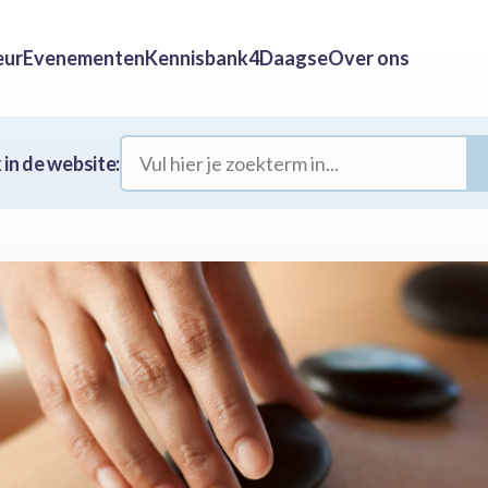
eur
Evenementen
Kennisbank
4Daagse
Over ons
in de website: