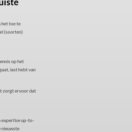
uiste
 het toe te
l (soorten)
ennis op het
gaat, last hebt van
it zorgt ervoor dat
 expertise up-to-
e nieuwste