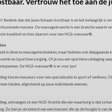
stbaar. Vertrouw het toe aan de j
 Bedenk dan dat jouw lichaam kostbaar is en het belangrijk is om
fessionele masseur. De massagebranche is een branche waarin vee
 beste kwaliteit en kies daarom voor een NGS-masseur®.
den
leid in diverse massagetechnieken, maar hebben ook diepgaande k
ventie en (sport)verzorging. Of je nou een sportieve uitdaging aan
 ontspannen. De NGS-masseur® is er voor jou!
ing kiezen masseurs voor een specialisatie in sport of wellness. D
unnen bieden, afgestemd op jouw individuele wensen.
ing, ontvangen ze een NGS-licentie die een waarborg is dat ze hun
ng. Zo ben je verzekerd van een masseur die op de hoogte is van d