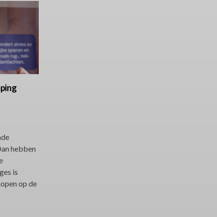
ping
nde
Dan hebben
e
es is
kopen op de