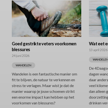
Goed gestrikte veters voorkomen
Wat eet e
blessures
13 april 2026
24 juni 2026
WANDELE
WANDELEN
De 4Daagse
Wandelen is een fantastische manier om
dagen wande
fit te blijven, de natuur te verkennen en
daar anders
stress te verlagen. Maar wist je dat de
veel kilom
manier waarop je jouw schoenen strikt
dan alleen 
een enorme impact kan hebben op het
doorzettin
voorkomen van blessures?
drinken ver