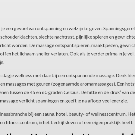
je een gevoel van ontspanning en welzijn te geven. Spanningsgere
en schouderklachten, slechte nachtrust, pijnlijke spieren en gewrich
licht worden. De massage ontspant spieren, maakt pezen, gewrich
ffen het lichaam sneller verlaten. Ook als je verder prima in je vel 
jn.
 dagje wellness met daarbij een ontspannende massage. Denk hier
en massages met geuren (zogenaamde aromamassages). Een hots
nen tussen de 45 en 60 graden Celcius. De hitte en de ‘druk’ van d
massage verlicht spanningen en geeft je na afloop veel energie.
nessbranche bij een sauna, hotel, beauty- of wellnesscentrum. Het
n fitnesscentrum, in het bedrijfsleven of een eigen praktijk heeft