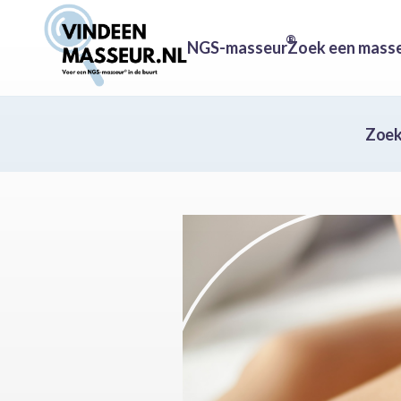
®
NGS-masseur
Zoek een mass
Zoek 