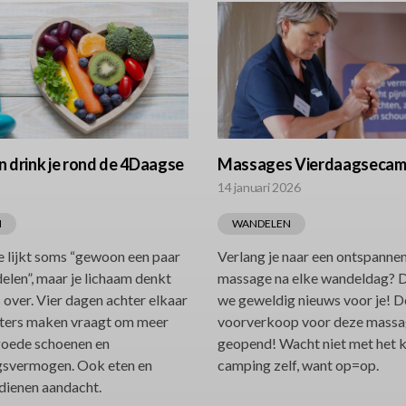
n drink je rond de 4Daagse
Massages Vierdaagsecam
14 januari 2026
N
WANDELEN
 lijkt soms “gewoon een paar
Verlang je naar een ontspanne
len”, maar je lichaam denkt
massage na elke wandeldag? 
 over. Vier dagen achter elkaar
we geweldig nieuws voor je! D
eters maken vraagt om meer
voorverkoop voor deze massag
goede schoenen en
geopend! Wacht niet met het 
gsvermogen. Ook eten en
camping zelf, want op=op.
dienen aandacht.