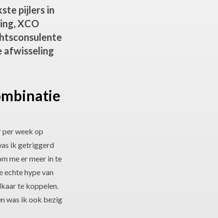
te pijlers in
king, XCO
chtsconsulente
e afwisseling
ombinatie
r per week op
was ik getriggerd
m me er meer in te
e echte hype van
lkaar te koppelen.
en was ik ook bezig