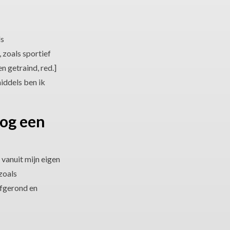
ls
 zoals sportief
 getraind, red.]
iddels ben ik
nog een
 vanuit mijn eigen
zoals
afgerond en