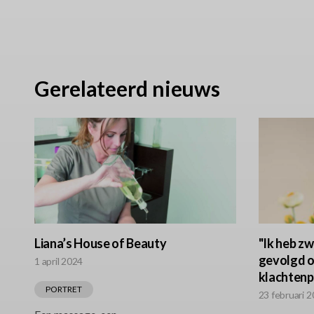
Gerelateerd nieuws
Liana’s House of Beauty
"Ik heb zw
gevolgd o
1 april 2024
klachtenp
PORTRET
23 februari 