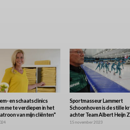
em- en schaatsclinics
Sportmasseur Lammert
m me te verdiepen in het
Schoonhoven is de stille k
atroon van mijn cliënten"
achter Team Albert Heijn 
2024
15 november 2023