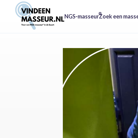
®
NGS-masseur
Zoek een mass