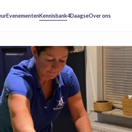
eur
Evenementen
Kennisbank
4Daagse
Over ons