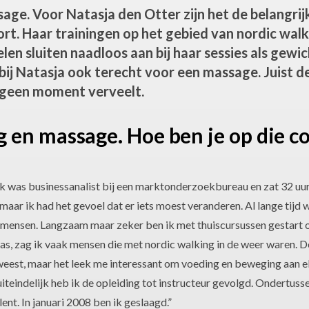
e. Voor Natasja den Otter zijn het de belangrijks
ort. Haar trainingen op het gebied van nordic wal
en sluiten naadloos aan bij haar sessies als gewi
bij Natasja ook terecht voor een massage. Juist d
 geen moment verveelt.
 en massage. Hoe ben je op die c
k was businessanalist bij een marktonderzoekbureau en zat 32 uu
 maar ik had het gevoel dat er iets moest veranderen. Al lange tijd 
 mensen. Langzaam maar zeker ben ik met thuiscursussen gestart o
as, zag ik vaak mensen die met nordic walking in de weer waren. D
weest, maar het leek me interessant om voeding en beweging aan e
iteindelijk heb ik de opleiding tot instructeur gevolgd. Ondertuss
nt. In januari 2008 ben ik geslaagd.”