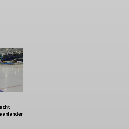
racht
Zaanlander