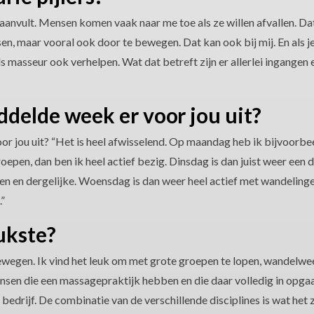
anvult. Mensen komen vaak naar me toe als ze willen afvallen. Dat 
en, maar vooral ook door te bewegen. Dat kan ook bij mij. En als j
 als masseur ook verhelpen. Wat dat betreft zijn er allerlei ingangen 
ddelde week er voor jou uit?
r jou uit? “Het is heel afwisselend. Op maandag heb ik bijvoorbe
epen, dan ben ik heel actief bezig. Dinsdag is dan juist weer een 
n en dergelijke. Woensdag is dan weer heel actief met wandelinge
.”
ukste?
bewegen. Ik vind het leuk om met grote groepen te lopen, wandelw
ensen die een massagepraktijk hebben en die daar volledig in opgaa
 bedrijf. De combinatie van de verschillende disciplines is wat het 