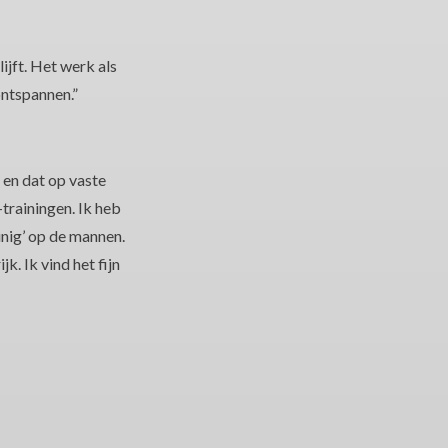
ijft. Het werk als
ontspannen.”
 en dat op vaste
trainingen. Ik heb
inig’ op de mannen.
. Ik vind het fijn