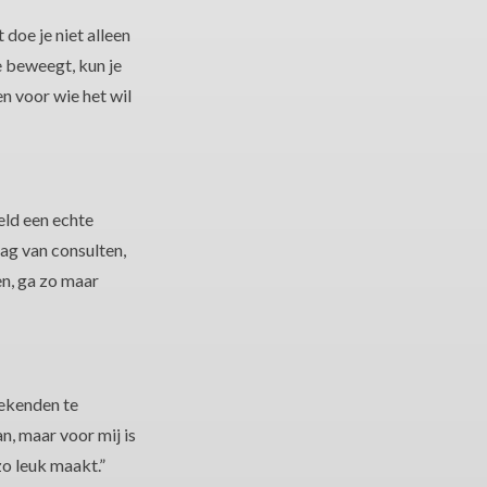
doe je niet alleen
e beweegt, kun je
en voor wie het wil
eld een echte
dag van consulten,
n, ga zo maar
eekenden te
n, maar voor mij is
zo leuk maakt.”