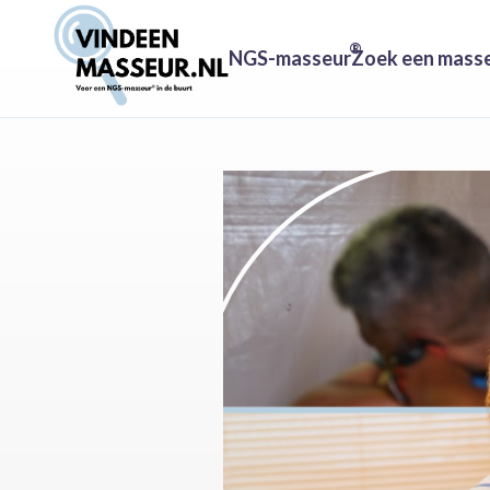
®
NGS-masseur
Zoek een mass