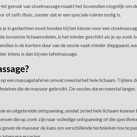
Het gemak van stoelmassage maakt het bovendien mogelijk om de
r of zelfs thuis, zonder dat er een speciale ruimte nodig is.
e je in gedachten moet houden bij het kiezen voor een stoelmassa
de bovenste lichaamsdelen, is het minder geschikt als je op zoek b
ndien is de kortere duur van de sessie vaak minder diepgaand, wa
er intens is dan bij een tafelmassage.
assage?
op een massagetafel en omvat meestal het hele lichaam. Tijdens de
echnieken die de masseur gebruikt. De sessies duren meestal langer,
e en uitgebreide ontspanning, omdat ze het hele lichaam kunnen 
nsen die op zoek zijn naar volledige ontspanning of die specifiek
s geven de masseur de kans om verschillende technieken toe te pas
 intensere ervaring.