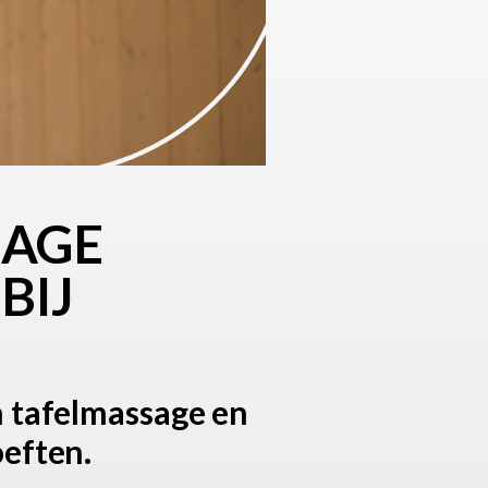
SAGE
BIJ
n tafelmassage en
oeften.