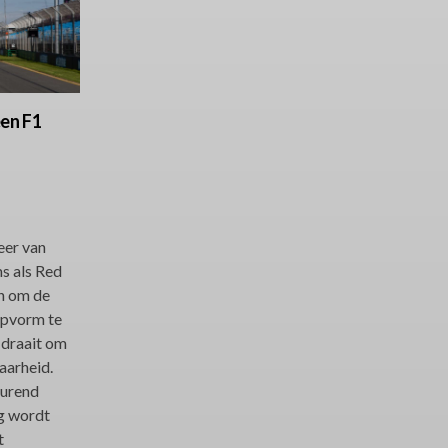
een F1
eer van
ms als Red
en om de
opvorm te
 draait om
aarheid.
durend
g wordt
t