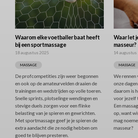
Waarom elke voetballer baat heeft
Waar let j
bij een sportmassage
masseur?
18 augustus 2025
14 augustus
MASSAGE
MASSAGE
De profcompetities zijn weer begonnen
We rennen v
en ook op de amateurvelden draaien de
onze dagen 
trainingen en wedstrijden op volle toeren.
daarom is 
Snelle sprints, plotselinge wendingen en
voor jezelf
stevige duels zorgen voor een flinke
Een massage
belasting van je spieren en gewrichten.
op, want wi
Met sportmassage geef je je spieren de
mag noemen
extra aandacht die ze nodig hebben om
masseur?
goed te blijven presteren.