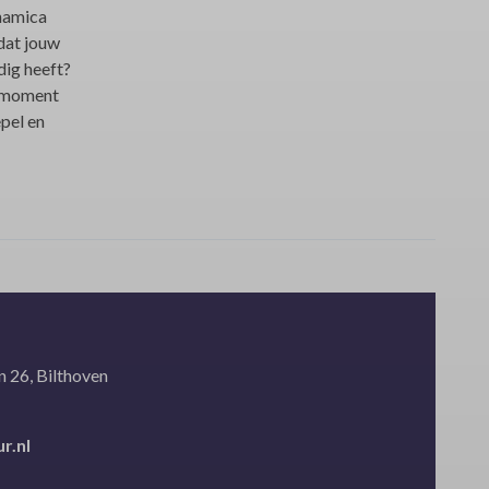
namica
dat jouw
dig heeft?
opmoment
epel en
 26, Bilthoven
r.nl