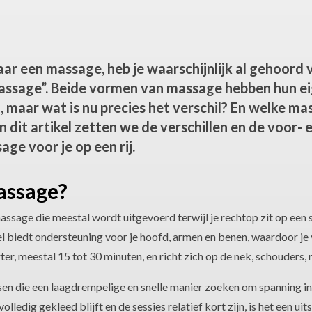
ar een massage, heb je waarschijnlijk al gehoord
assage”. Beide vormen van massage hebben hun e
 maar wat is nu precies het verschil? En welke ma
n dit artikel zetten we de verschillen en de voor-
ge voor je op een rij.
assage?
ssage die meestal wordt uitgevoerd terwijl je rechtop zit op een 
 biedt ondersteuning voor je hoofd, armen en benen, waardoor je 
r, meestal 15 tot 30 minuten, en richt zich op de nek, schouders, 
sen die een laagdrempelige en snelle manier zoeken om spanning i
olledig gekleed blijft en de sessies relatief kort zijn, is het een ui