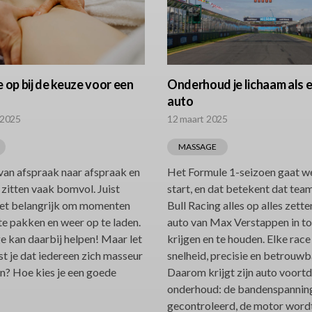
e op bij de keuze voor een
Onderhoud je lichaam als 
auto
 2025
12 maart 2025
MASSAGE
an afspraak naar afspraak en
Het Formule 1-seizoen gaat w
zitten vaak bomvol. Juist
start, en dat betekent dat tea
het belangrijk om momenten
Bull Racing alles op alles zett
 te pakken en weer op te laden.
auto van Max Verstappen in t
 kan daarbij helpen! Maar let
krijgen en te houden. Elke race
st je dat iedereen zich masseur
snelheid, precisie en betrouwb
? Hoe kies je een goede
Daarom krijgt zijn auto voort
onderhoud: de bandenspannin
gecontroleerd, de motor word