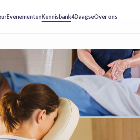
eur
Evenementen
Kennisbank
4Daagse
Over ons