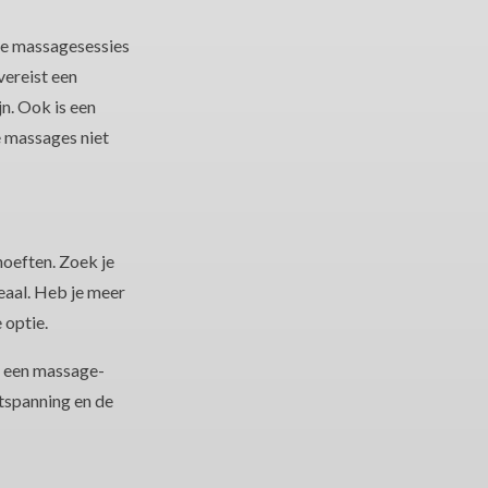
ze massagesessies
vereist een
n. Ook is een
e massages niet
hoeften. Zoek je
eaal. Heb je meer
 optie.
n een massage-
tspanning en de