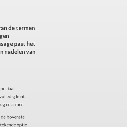
 van de termen
igen
ssage past het
 en nadelen van
speciaal
volledig kunt
rug en armen.
n de bovenste
tstekende optie