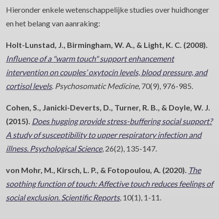
Hieronder enkele wetenschappelijke studies over huidhonger
en het belang van aanraking:
Holt-Lunstad, J., Birmingham, W. A., & Light, K. C. (2008).
Influence of a "warm touch" support enhancement
intervention on couples’ oxytocin levels, blood pressure, and
cortisol levels
.
Psychosomatic Medicine
, 70(9), 976-985.
Cohen, S., Janicki-Deverts, D., Turner, R. B., & Doyle, W. J.
(2015).
Does hugging provide stress-buffering social support?
A study of susceptibility to upper respiratory infection and
illness.
Psychological Science
, 26(2), 135-147.
von Mohr, M., Kirsch, L. P., & Fotopoulou, A. (2020).
The
soothing function of touch: Affective touch reduces feelings of
social exclusion.
Scientific Reports
, 10(1), 1-11.